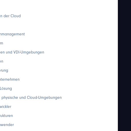
in der Cloud
tenmanagement
rm
nehmen und VDI-Umgebungen
en
erung
Unternehmen
 Lösung
le, physische und Cloud-Umgebungen
wickler
rukturen
anwender