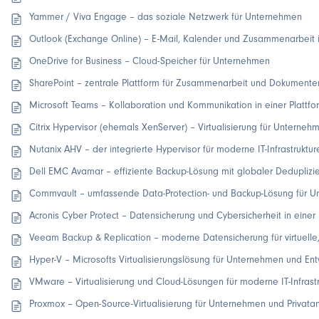
Yammer / Viva Engage – das soziale Netzwerk für Unternehmen
Outlook (Exchange Online) – E-Mail, Kalender und Zusammenarbeit 
OneDrive for Business – Cloud-Speicher für Unternehmen
SharePoint – zentrale Plattform für Zusammenarbeit und Dokumen
Microsoft Teams – Kollaboration und Kommunikation in einer Plattfo
Citrix Hypervisor (ehemals XenServer) – Virtualisierung für Unter
Nutanix AHV – der integrierte Hypervisor für moderne IT-Infrastruktur
Dell EMC Avamar – effiziente Backup-Lösung mit globaler Deduplizi
Commvault – umfassende Data-Protection- und Backup-Lösung für 
Acronis Cyber Protect – Datensicherung und Cybersicherheit in einer
Veeam Backup & Replication – moderne Datensicherung für virtuel
Hyper-V – Microsofts Virtualisierungslösung für Unternehmen und Ent
VMware – Virtualisierung und Cloud-Lösungen für moderne IT-Infrast
Proxmox – Open-Source-Virtualisierung für Unternehmen und Privat