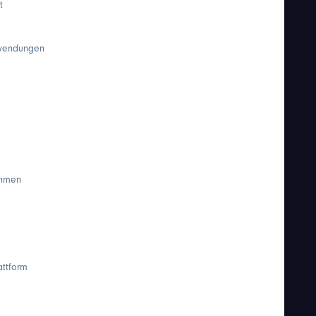
t
nwendungen
ehmen
ttform