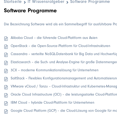
Startseite
IT Wissensratgeber
Software Programme
Software Programme
Die Bezeichnung Software wird als ein Sammelbegriff für ausführbare 
Alibaba Cloud – die führende Cloud-Plattform aus Asien
OpenStack – die Open-Source-Plattform für Cloud-Infrastrukturen
Cassandra – verteilte NoSQL-Datenbank für Big Data und Hochverfü
Elasticsearch – die Such- und Analyse-Engine für große Datenmenge
3CX – moderne Kommunikationslösung für Unternehmen
SaltStack – Flexibles Konfigurationsmanagement und Automatisieru
VMware vCloud / Tanzu – Cloud-Infrastruktur und Kubernetes-Mana
Oracle Cloud Infrastructure (OCI) – die leistungsstarke Cloud-Plattfo
IBM Cloud – hybride Cloud-Plattform für Unternehmen
Google Cloud Platform (GCP) – die Cloud-Lösung von Google für 