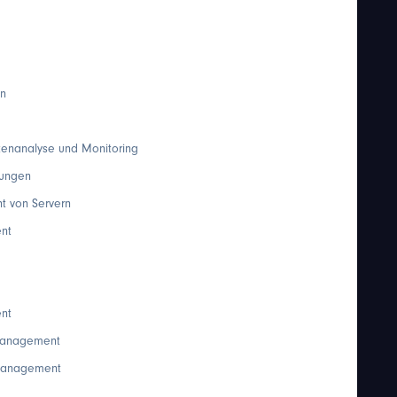
en
atenanalyse und Monitoring
dungen
t von Servern
ent
ent
-Management
-Management