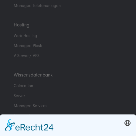
Managed Telefonanlagen
Hosting
Web Hosting
Managed Plesk
V-Server / VPS
Wissensdatenbank
Colocation
Server
Managed Services
Netzwerk
Mehr …