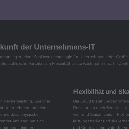
kunft der Unternehmens-IT
 Computing zu einer Schlüsseltechnologie für Unternehmen jeder Größe 
etet zahlreiche Vorteile, von Flexibilität bis zu Kosteneffizienz. Im Z
Flexibilität und Ska
on Rechenleistung, Speicher
Die Cloud bietet unübertroffen
ht Unternehmen, auf einen
Ressourcen nach Bedarf skalier
 ohne dass physische
während Spitzenzeiten. Flixhos
hrender Anbieter, hat sich
leistungsstarker und skalierb
sungen anzubieten.
und Ceph, als Innovator hervor