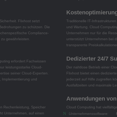
Kostenoptimierun
icherheit. Flixhost setzt
Traditionelle IT-Infrastrukture
 Bedrohungen zu schützen. Die
und Wartung. Cloud Computing 
nchenspezifische Compliance-
Unternehmen nur für die Ressou
 zu gewährleisten.
unterstützt Unternehmen bei de
transparente Preiskalkulatione
Dedizierter 24/7 S
puting erfordert Fachwissen
nur leistungsstarke Cloud-
Der nahtlose Betrieb einer Cl
rtise seiner Cloud-Experten.
Flixhost bietet einen dedizier
g, Implementierung und
jederzeit auf Hilfe zugreifen k
Ausfallzeiten und maximale Lei
Anwendungen von
on Rechenleistung, Speicher
Cloud Computing hat vielfältig
ht Unternehmen, auf einen
Unternehmenssoftware:
Fli