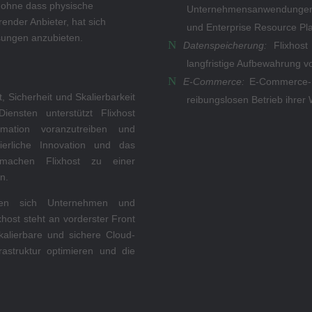
 ohne dass physische
Unternehmensanwendungen 
hrender Anbieter, hat sich
und Enterprise Resource Pl
sungen anzubieten.
Datenspeicherung:
Flixhost 
langfristige Aufbewahrung v
E-Commerce:
E-Commerce-Un
, Sicherheit und Skalierbarkeit
reibungslosen Betrieb ihrer
ensten unterstützt Flixhost
rmation voranzutreiben und
uierliche Innovation und das
 machen Flixhost zu einer
n.
en sich Unternehmen und
xhost steht an vorderster Front
skalierbare und sichere Cloud-
rastruktur optimieren und die