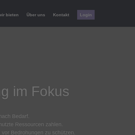
ir bieten
Über uns
Kontakt
Login
ng im Fokus
nach Bedarf.
enutzte Ressourcen zahlen.
n vor Bedrohungen zu schützen.