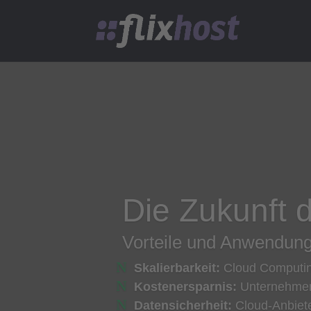
Die Zukunft 
Vorteile und Anwendun
Skalierbarkeit:
Cloud Computing
Kostenersparnis:
Unternehmen r
Datensicherheit:
Cloud-Anbiete