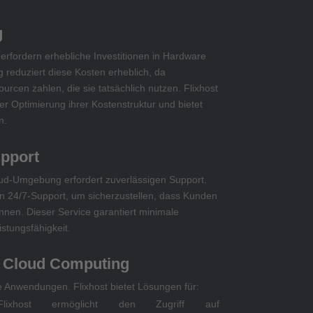
g
n erfordern erhebliche Investitionen in Hardware
reduziert diese Kosten erheblich, da
rcen zahlen, die sie tatsächlich nutzen. Flixhost
r Optimierung ihrer Kostenstruktur und bietet
n.
upport
oud-Umgebung erfordert zuverlässigen Support.
ten 24/7-Support, um sicherzustellen, dass Kunden
önnen. Dieser Service garantiert minimale
stungsfähigkeit.
 Cloud Computing
e Anwendungen. Flixhost bietet Lösungen für:
xhost ermöglicht den Zugriff auf