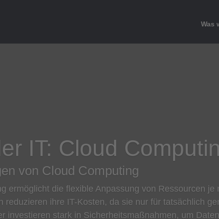
Was w
der IT: Cloud Computi
gen von Cloud Computing
 ermöglicht die flexible Anpassung von Ressourcen je 
eduzieren ihre IT-Kosten, da sie nur für tatsächlich g
r investieren stark in Sicherheitsmaßnahmen, um Date