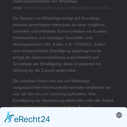
Datenschutzrichtlinie von WhatsApp
unter:
https://www.whatsapp.com/legal/#privacy-policy
.
Der Einsatz von WhatsApp erfolgt auf Grundlage
unseres berechtigten Interesses an einer möglichst
schnellen und effektiven Kommunikation mit Kunden,
Interessenten und sonstigen Geschäfts- und
Vertragspartnern (Art. 6 Abs. 1 lit. f DSGVO). Sofern
eine entsprechende Einwilligung abgefragt wurde,
erfolgt die Datenverarbeitung ausschließlich auf
Grundlage der Einwilligung; diese ist jederzeit mit
Wirkung für die Zukunft widerrufbar.
Die zwischen Ihnen und uns auf WhatsApp
ausgetauschten Kommunikationsinhalte verbleiben bei
uns, bis Sie uns zur Löschung auffordern, Ihre
Einwilligung zur Speicherung widerrufen oder der Zweck
für die Datenspeicherung entfällt (z. B. nach
abgeschlossener Bearbeitung Ihrer Anfrage).
Zwingende gesetzliche Bestimmungen – insbesondere
Aufbewahrungsfristen – bleiben unberührt.