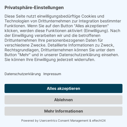
Das Unternehmen verfügt über eine Zertifizierung nach
dem „EU-US Data Privacy Framework“ (DPF). Der DPF
ist ein Übereinkommen zwischen der Europäischen
Union und den USA, der die Einhaltung europäischer
Datenschutzstandards bei Datenverarbeitungen in den
USA gewährleisten soll. Jedes nach dem DPF
zertifizierte Unternehmen verpflichtet sich, diese
Datenschutzstandards einzuhalten. Weitere
Informationen hierzu erhalten Sie vom Anbieter unter
folgendem
Link:
https://www.dataprivacyframework.gov/s/participant
-search/participant-detail?
contact=true&id=a2zt00000011sfnAAA&status=Active
Wir nutzen WhatsApp in der Variante „WhatsApp
Business“.
Die Datenübertragung in die USA wird auf die
Standardvertragsklauseln der EU-Kommission gestützt.