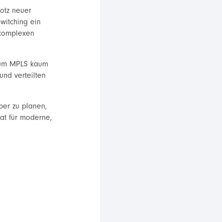
rotz neuer
witching ein
 komplexen
d um MPLS kaum
nd verteilten
ber zu planen,
rat für moderne,