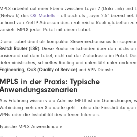
MPLS arbeitet auf einer Ebene zwischen Layer 2 (Data Link) und 
(Network) des
OSI-Modells
– oft auch als „Layer 2.5“ bezeichnet. 
anhand von Ziel-IP-Adressen durch zahlreiche Routingtabellen zu 
versieht MPLS jedes Paket mit einem Label.
Dieser Label dient als kompakter Steuermechanismus für sogena
Switch Router (LSR)
. Diese Router entscheiden über den nächsten
basierend auf dem Label, nicht auf der Zieladresse im Paket. Da
deterministisches, schnelles Routing und unterstützt unter ander
Engineering
,
QoS (Quality of Service)
und VPN-Dienste.
MPLS in der Praxis: Typische
Anwendungsszenarien
Aus Erfahrung wissen viele Admins: MPLS ist ein Gamechanger, 
Verbindung mehrerer Standorte geht – ohne die Einschränkungen k
VPNs oder die Instabilität des offenen Internets.
Typische MPLS-Anwendungen: