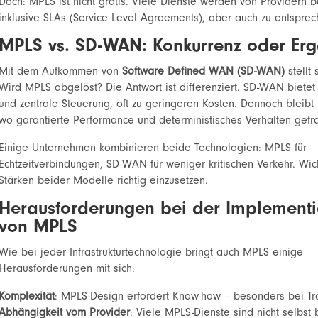
Doch: MPLS ist nicht gratis. Viele Dienste werden von Providern be
inklusive SLAs (Service Level Agreements), aber auch zu entspre
MPLS vs. SD-WAN: Konkurrenz oder Er
Mit dem Aufkommen von
Software Defined WAN (SD-WAN)
stellt 
Wird MPLS abgelöst? Die Antwort ist differenziert. SD-WAN bietet 
und zentrale Steuerung, oft zu geringeren Kosten. Dennoch bleibt 
wo garantierte Performance und deterministisches Verhalten gefra
Einige Unternehmen kombinieren beide Technologien: MPLS für
Echtzeitverbindungen, SD-WAN für weniger kritischen Verkehr. Wicht
Stärken beider Modelle richtig einzusetzen.
Herausforderungen bei der Implement
von MPLS
Wie bei jeder Infrastrukturtechnologie bringt auch MPLS einige
Herausforderungen mit sich:
Komplexität
: MPLS-Design erfordert Know-how – besonders bei Tra
Abhängigkeit vom Provider
: Viele MPLS-Dienste sind nicht selbst