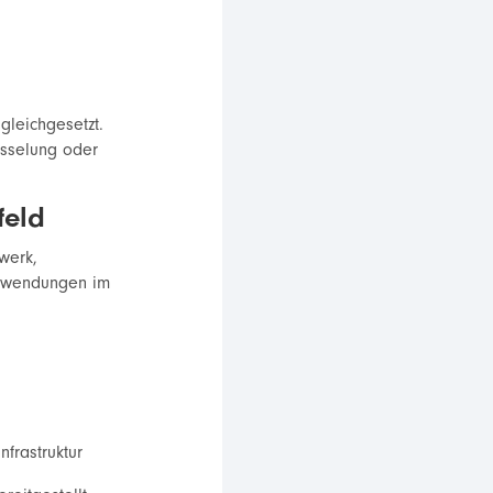
 gleichgesetzt.
üsselung oder
feld
werk,
Anwendungen im
frastruktur