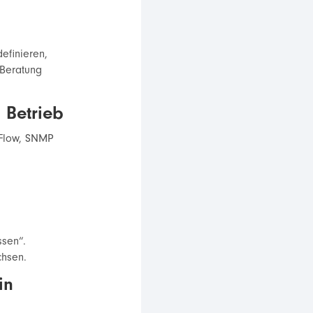
n
definieren,
 Beratung
 Betrieb
tFlow, SNMP
ssen“.
chsen.
in