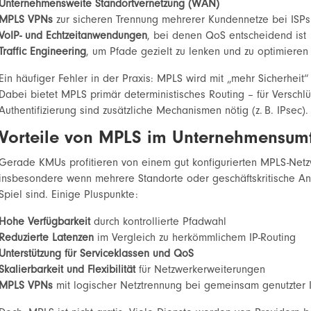
Unternehmensweite Standortvernetzung (WAN)
MPLS VPNs
zur sicheren Trennung mehrerer Kundennetze bei ISPs
VoIP- und Echtzeitanwendungen
, bei denen QoS entscheidend ist
Traffic Engineering
, um Pfade gezielt zu lenken und zu optimieren
Ein häufiger Fehler in der Praxis: MPLS wird mit „mehr Sicherheit“
Dabei bietet MPLS primär deterministisches Routing – für Verschl
Authentifizierung sind zusätzliche Mechanismen nötig (z. B. IPsec).
Vorteile von MPLS im Unternehmensum
Gerade KMUs profitieren von einem gut konfigurierten MPLS-Netz
insbesondere wenn mehrere Standorte oder geschäftskritische 
Spiel sind. Einige Pluspunkte:
Hohe Verfügbarkeit
durch kontrollierte Pfadwahl
Reduzierte Latenzen
im Vergleich zu herkömmlichem IP-Routing
Unterstützung für Serviceklassen und QoS
Skalierbarkeit und Flexibilität
für Netzwerkerweiterungen
MPLS VPNs
mit logischer Netztrennung bei gemeinsam genutzter In