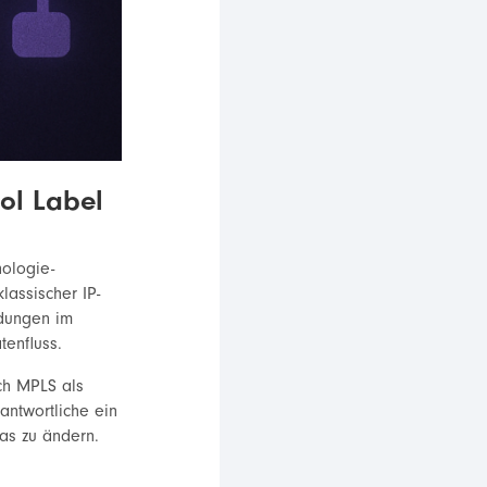
ol Label
nologie-
lassischer IP-
idungen im
tenfluss.
ch MPLS als
rantwortliche ein
das zu ändern.