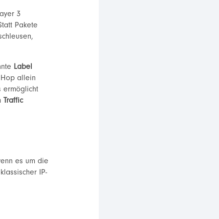
Layer 3
Statt Pakete
schleusen,
nnte
Label
 Hop allein
s ermöglicht
em
Traffic
wenn es um die
lassischer IP-