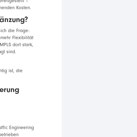
reitgestellt –
chenden Kosten.
gänzung?
sich die Frage:
mehr Flexibilität
MPLS dort stark,
gt sind.
ig ist, die
ierung
ffic Engineering
 betrieben