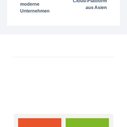
Cloud-Plattform
moderne
aus Asien
Unternehmen
Warum Sie sich für Flixhost IT-
Lösungen entscheiden sollten?